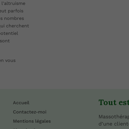
 l'altruisme
eut parfois
ces nombres
qui cherchent
otentiel
 sont
en vous
Tout est
Accueil
Contactez-moi
Massothérap
Mentions légales
d’une clientè