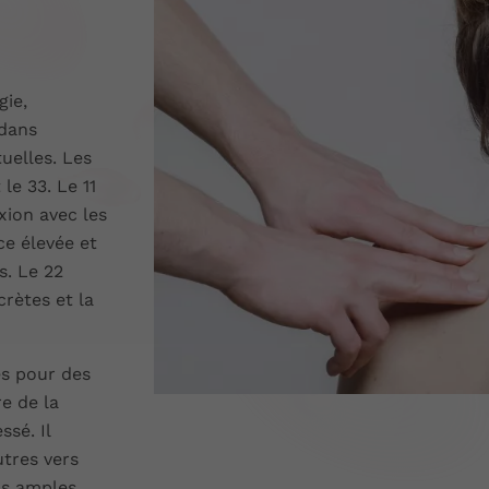
n
gie,
 dans
tuelles. Les
le 33. Le 11
xion avec les
ce élevée et
s. Le 22
rètes et la
es pour des
re de la
sé. Il
utres vers
us amples