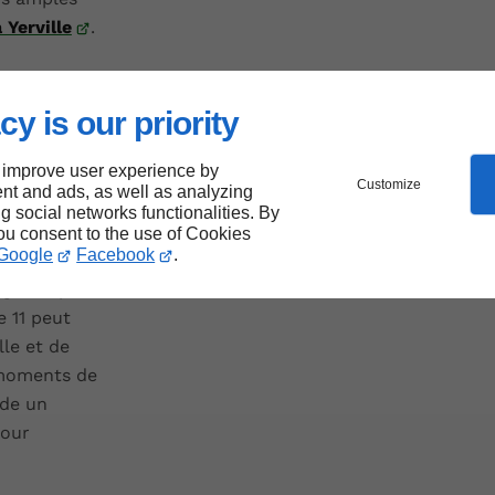
 Yerville
.
cy is our priority
n
 improve user experience by
Customize
nt and ads, as well as analyzing
ng social networks functionalities. By
 à Yerville,
you consent to the use of Cookies
Google
Facebook
.
tensité et
gie amplifiée
e 11 peut
lle et de
 moments de
nde un
pour