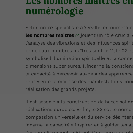
Les nombres maîtres e
numérologie
Selon notre spécialiste à Yerville, en numérolo
les nombres maîtres
jouent un rôle crucial
l'analyse des vibrations et des influences spiri
principaux nombres maîtres sont le 11, le 22 et 
symbolise l'illumination spirituelle et la conne
dimensions supérieures. Il incarne la conscien
la capacité à percevoir au-delà des apparence
représente la maîtrise des manifestations conc
réalisation des grands projets.
Il est associé à la construction de bases solid
réalisations durables. Enfin, le 33 est le nomb
compassion universelle et du service désintéres
incarne la capacité à inspirer et à guider les a
l'accomplissement spirituel. Vous aurez de pl